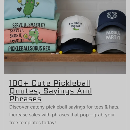
100+ Cute Pickleball
Quotes, Sayings And
Phrases
Discover catchy pickleball sayings for tees & hats.
Increase sales with phrases that pop—grab your
free templates today!