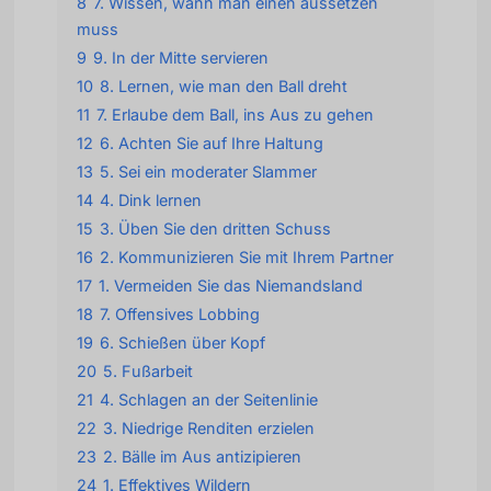
8
7. Wissen, wann man einen aussetzen
muss
9
9. In der Mitte servieren
10
8. Lernen, wie man den Ball dreht
11
7. Erlaube dem Ball, ins Aus zu gehen
12
6. Achten Sie auf Ihre Haltung
13
5. Sei ein moderater Slammer
14
4. Dink lernen
15
3. Üben Sie den dritten Schuss
16
2. Kommunizieren Sie mit Ihrem Partner
17
1. Vermeiden Sie das Niemandsland
18
7. Offensives Lobbing
19
6. Schießen über Kopf
20
5. Fußarbeit
21
4. Schlagen an der Seitenlinie
22
3. Niedrige Renditen erzielen
23
2. Bälle im Aus antizipieren
24
1. Effektives Wildern