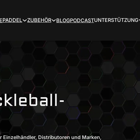
PADDEL
ZUBEHÖR
UNTERSTÜTZUNG
E
BLOG
PODCAST
ckleball-
ür Einzelhändler, Distributoren und Marken,