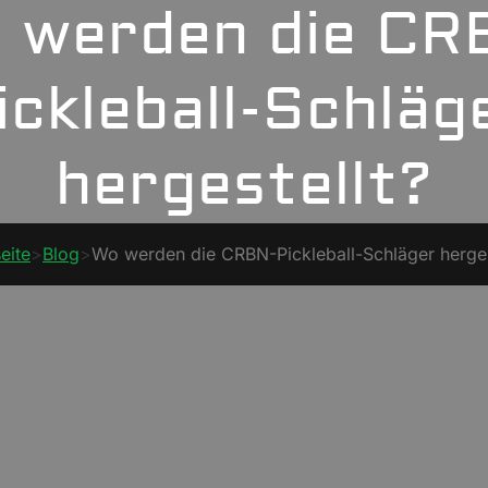
 werden die CR
ickleball-Schläg
hergestellt?
eite
>
Blog
>
Wo werden die CRBN-Pickleball-Schläger herges