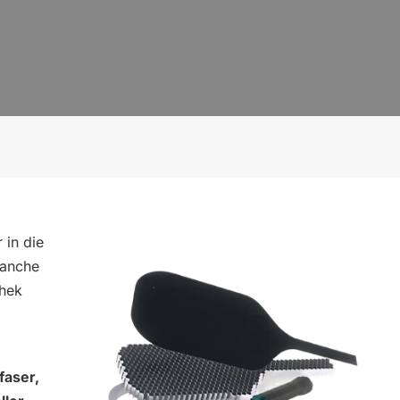
 in die
manche
thek
faser,