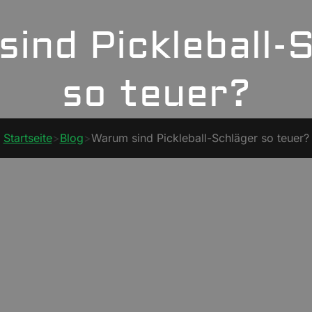
ind Pickleball-
so teuer?
Startseite
>
Blog
>
Warum sind Pickleball-Schläger so teuer?