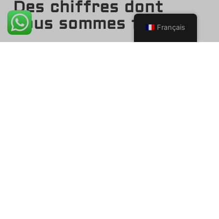
Des chiffres dont
nous sommes fiers
Français
Nous sommes un fabricant professionnel de
produits de pickleball. En nous concentrant sur des
matières premières de haute qualité et des
technologies avancées, sous la direction de notre
équipe de marché et de produits, nous visons à
répondre aux normes de qualité les plus élevées et
aux demandes des clients. Nos produits sont
principalement exportés vers les États-Unis, le
Canada, l'Australie et d'autres 20 pays, et jouissent
d'une bonne réputation dans le monde entier.
Le commerce de gros de DinkPickleball n'est
jamais facile, mais nous avons suffisamment
confiance en nos produits, et ces chiffres