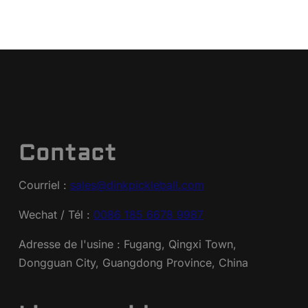
Contact
Courriel :
sales@dinkpickleball.com
Wechat / Tél :
0086 185 6678 9987
Adresse de l'usine : Fugang, Qingxi Town,
Dongguan City, Guangdong Province, China