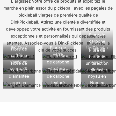
Élargissez votre offre de produits et exploitez le
marché en plein essor du pickleball avec les pagaies de
pickleball vierges de première qualité de
DinkPickleball. Attirez une clientèle diversifiée et
développez votre activité en fournissant des produits
Fibre de
exceptionnels et personnalisés qui dépassent les
carbone
attentes. Associez-vous à DinkPickleball et ouvrez la
3K Tissé
Fibre de
UniDirectio
Fibre de
Fibre de
clé de votre succès.
Fibre de
uni
verre
n
carbone
Tissu fibre
carbone
carbone
tissée en
de carbone
brossée
Fibre de
unidirection
sergé 3K
texturé
rouge
carbone
Tissu fibre
nelle avec
diamantée
de carbone
noyau en
argentée
texturé
Nomex