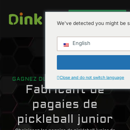
OBTENIR UN DEVIS
We've detected you might be sp
English
Close and do not switch language
GAGNEZ DU TEMPS ET DE L'ARGENT
Fabricant de
pagaies de
pickleball junior