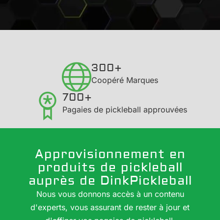
300+
Coopéré Marques
700+
Pagaies de pickleball approuvées
Approvisionnement en
produits de pickleball
auprès de DinkPickleball
Nous vous donnons accès à un contenu
d'experts, vous assurant de rester à jour et