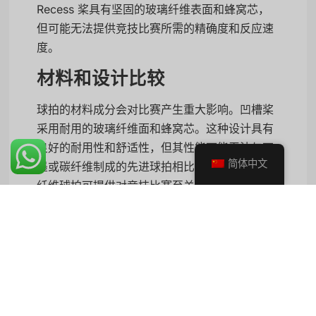
Recess 桨具有坚固的玻璃纤维表面和蜂窝芯，
但可能无法提供竞技比赛所需的精确度和反应速
度。
材料和设计比较
球拍的材料成分会对比赛产生重大影响。凹槽桨
采用耐用的玻璃纤维面和蜂窝芯。这种设计具有
良好的耐用性和舒适性，但其性能可能无法与石
简体中文
墨或碳纤维制成的先进球拍相比，因为石墨或碳
纤维球拍可提供对竞技比赛至关重要的更强动力
和控制力。
竞技桨（一
特点
凹槽桨
般）
玻璃纤维表面，蜂窝
材料
石墨或碳纤维
内芯