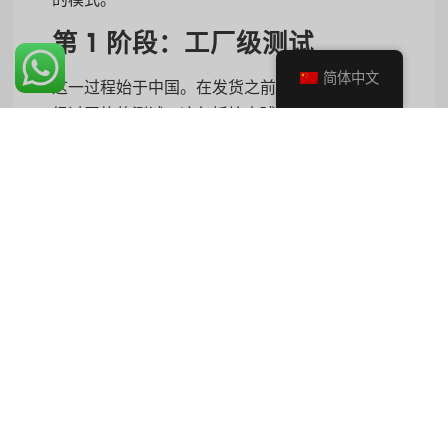
第 1 阶段：工厂级测试
简体中文
这一过程始于中国。在发货之前，每批产品都要
经过严格的测试。这包括检查球拍的挠度（刚
度）、核心与表面的粘合度以及表面粗糙度，以
确保其符合美国皮克尔球标准。这样可以及早发
现主要的制造缺陷。
第二阶段：美国最终质量控制
桨到达 CRBN 加利福尼亚总部后，会再次接受检
查。在这里，他们会检查外观缺陷、核实重量并
分配序列号以便追踪。这两步流程是确保一致性
和合规性的黄金标准，对保护品牌声誉至关重
要。