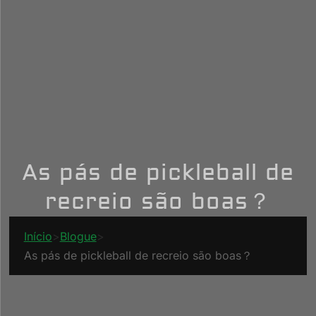
As pás de pickleball de
recreio são boas？
Início
>
Blogue
>
As pás de pickleball de recreio são boas？