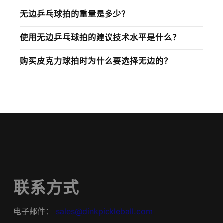
无边乒乓球拍的重量是多少？
使用无边乒乓球拍的建议技术水平是什么？
购买皮克力球拍时为什么要选择无边的？
联系方式
电子邮件：
sales@dinkpickleball.com