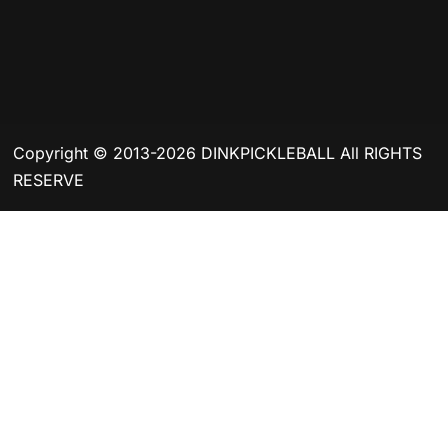
Copyright © 2013-2026 DINKPICKLEBALL All RIGHTS
RESERVE