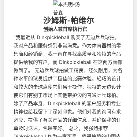
沙姆斯-帕维尔
创始人兼首席执行官
"我最近从 Dinkpickleball 购买了无边乒乓球拍，
我对产品和服务感到非常满意。作为体育器材的零
售商和经销商，我一直在寻找高质量和独特的产品
提供给我的客户，而 Dinkpickleball 在这两方面都
做到了。 无边乒乓球拍做工精良、经久耐用，为各
种水平的球员提供了极佳的比赛体验。轻巧的设计
和较大的击球点使它们易于操作，独特的无边设计
使它们有别于市场上其他带护边的普通乒乓球拍。
除了产品本身，Dinkpickleball 的客户服务和专业
精神也给我留下了深刻印象。他们对我的询问有求
必应，提供了有关产品的详细信息，并确保我的订
单及时送达，包装完好。 总之，我强烈推荐
Dinkpickleball 作为一家可靠、值得信赖的中国皮