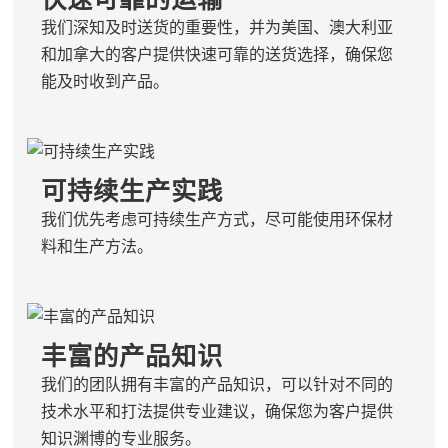
快速可靠的运输
我们深知及时送货的重要性，并为美国、澳大利亚
和加拿大的客户提供快速可靠的送货选择，确保您
能及时收到产品。
可持续生产实践
我们优先考虑可持续生产方式，尽可能使用环保材
料和生产方法。
丰富的产品知识
我们的团队拥有丰富的产品知识，可以针对不同的
技术水平和打法提供专业建议，确保您为客户提供
知识渊博的专业服务。