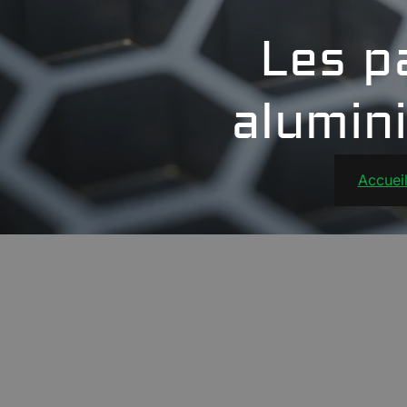
Les p
alumin
Accuei