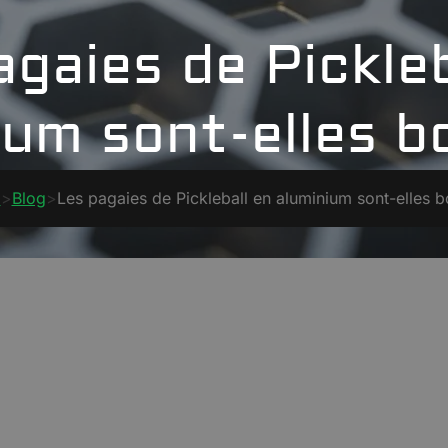
agaies de Pickleb
ium sont-elles b
l
>
Blog
>
Les pagaies de Pickleball en aluminium sont-elles 