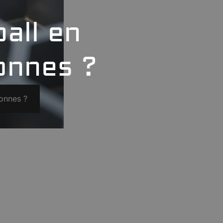
all en
onnes ?
bonnes ?