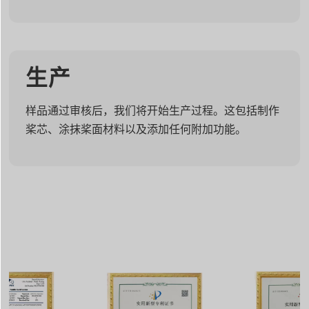
生产
样品通过审核后，我们将开始生产过程。这包括制作
桨芯、涂抹桨面材料以及添加任何附加功能。