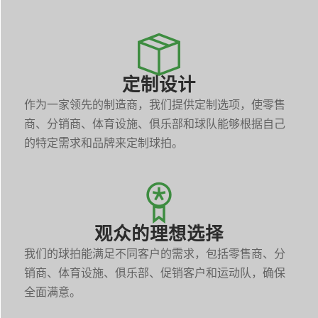
定制设计
作为一家领先的制造商，我们提供定制选项，使零售
商、分销商、体育设施、俱乐部和球队能够根据自己
的特定需求和品牌来定制球拍。
观众的理想选择
我们的球拍能满足不同客户的需求，包括零售商、分
销商、体育设施、俱乐部、促销客户和运动队，确保
全面满意。