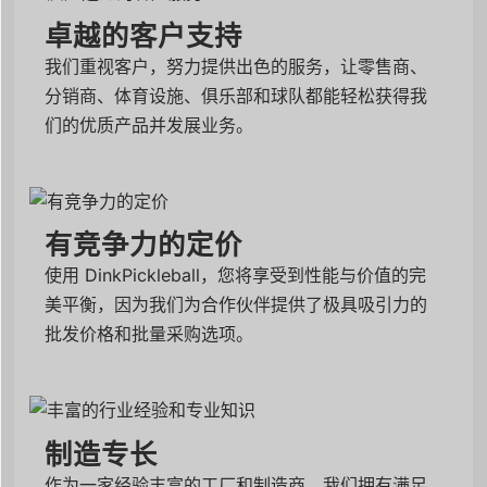
卓越的客户支持
我们重视客户，努力提供出色的服务，让零售商、
分销商、体育设施、俱乐部和球队都能轻松获得我
们的优质产品并发展业务。
有竞争力的定价
使用 DinkPickleball，您将享受到性能与价值的完
美平衡，因为我们为合作伙伴提供了极具吸引力的
批发价格和批量采购选项。
制造专长
作为一家经验丰富的工厂和制造商，我们拥有满足