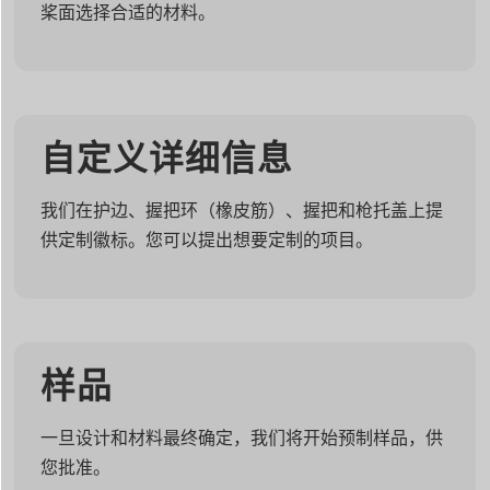
桨面选择合适的材料。
自定义详细信息
我们在护边、握把环（橡皮筋）、握把和枪托盖上提
供定制徽标。您可以提出想要定制的项目。
样品
一旦设计和材料最终确定，我们将开始预制样品，供
您批准。