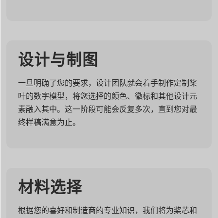
设计与制图
一旦明确了您的要求，设计团队就会着手制作定制桨
叶的数字模型，将您选择的颜色、徽标和其他设计元
素融入其中。这一阶段可能会反复多次，直到您对最
终样稿满意为止。
材料选择
根据您的喜好和制造商的专业知识，我们将为桨芯和