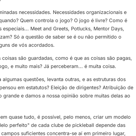
rminadas necessidades. Necessidades organizacionais e
quando? Quem controla o jogo? O jogo é livre? Como é
 especiais... Meet and Greets, Potlucks, Mentor Days,
lizam? Só a questão de saber se é ou não permitido o
lguns de vós acordados.
as coisas são guardadas, como é que as coisas são pagas,
go, e muito mais? Já perceberam... é muita coisa.
 algumas questões, levanta outras, e as estruturas dos
á pensou em estatutos? Eleição de dirigentes? Atribuição de
to grande e damos a nossa opinião sobre muitas delas ao
l em quase tudo, é possível, pelo menos, criar um modelo
delo perfeito" de cada clube de pickleball depende das
ampos suficientes concentra-se aí em primeiro lugar,