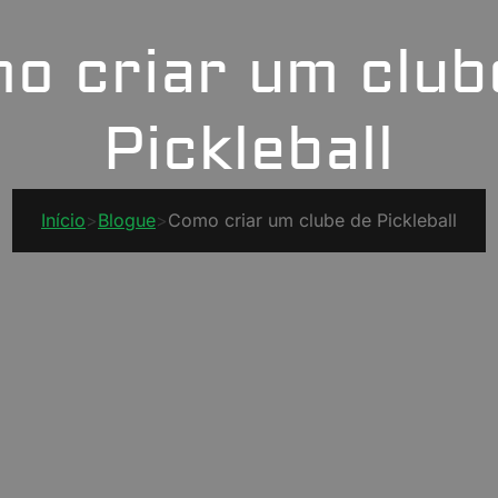
o criar um club
Pickleball
Início
>
Blogue
>
Como criar um clube de Pickleball