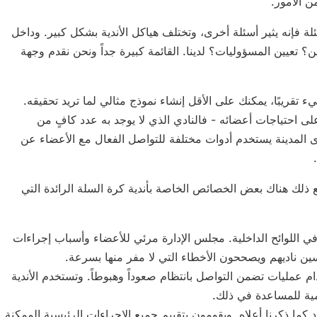
ن الأمور.
ة فإنه يثير أسئلة أخرى، وتختلف هياكل الأندية بشكل كبير. وداخل
؟ تعيين المسؤوليات؟ لدينا. القائمة كبيرة جداً ونحن نقدم وجهة
تقريبًا، يمكنك على الأقل إنشاء نموذج مثالي لما تريد تحقيقه.
على احتياجات أعضائه - فالنادي الذي لا يوجد به عدد كافٍ من
وى المدينة يستخدم أدوات مختلفة للتواصل الفعال مع الأعضاء عن
ع ذلك هناك بعض الخصائص الخاصة بأندية كرة السلة الرائدة التي
ي اللوائح الداخلية. مجلس الإدارة مرئي للأعضاء وأسباب إجراءات
ين ناديهم ويصححون الأخطاء التي لا مفر منها بسرعة.
 عمليات تضمن التواصل بانتظام صعوداً وهبوطاً. وتستخدم الأندية
ية للمساعدة في ذلك.
كما ذكرنا أعلاه. ويقومون بتقييم جميع الإجراءات الرئيسية الممكنة