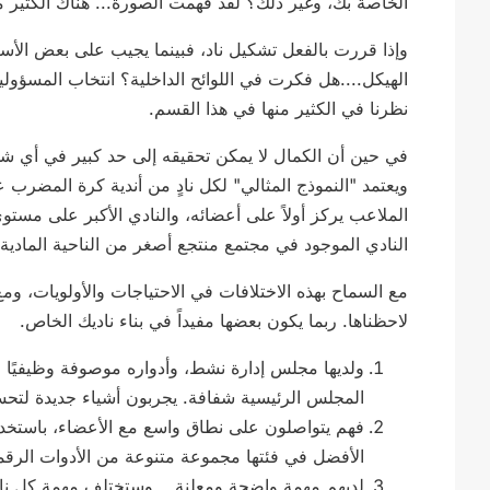
الخاصة بك، وغير ذلك؟ لقد فهمت الصورة... هناك الكثير م
وإذا قررت بالفعل تشكيل ناد، فبينما يجيب على بعض الأسئل
الهيكل....هل فكرت في اللوائح الداخلية؟ انتخاب المسؤولين
نظرنا في الكثير منها في هذا القسم.
في حين أن الكمال لا يمكن تحقيقه إلى حد كبير في أي شيء 
ويعتمد "النموذج المثالي" لكل نادٍ من أندية كرة المضرب 
الملاعب يركز أولاً على أعضائه، والنادي الأكبر على مست
النادي الموجود في مجتمع منتجع أصغر من الناحية المادية.
مع السماح بهذه الاختلافات في الاحتياجات والأولويات، وم
لاحظناها. ربما يكون بعضها مفيداً في بناء ناديك الخاص.
ولديها مجلس إدارة نشط، وأدواره موصوفة وظيفيًا ف
المجلس الرئيسية شفافة. يجربون أشياء جديدة لتحس
فهم يتواصلون على نطاق واسع مع الأعضاء، باستخدام
الأفضل في فئتها مجموعة متنوعة من الأدوات الرقم
لديهم مهمة واضحة ومعلنة... وستختلف مهمة كل نادٍ 