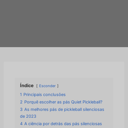
Índice
Esconder
1
Principais conclusões
2
Porquê escolher as pás Quiet Pickleball?
3
As melhores pás de pickleball silenciosas
de 2023
4
A ciência por detrás das pás silenciosas