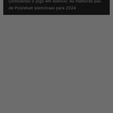
Dominando o jogo em silêncio: As melhores pás
de Pickleball silenciosas para 2024