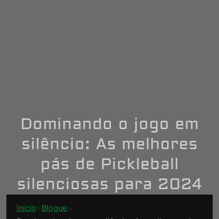
Dominando o jogo em
silêncio: As melhores
pás de Pickleball
silenciosas para 2024
Início
>
Blogue
>