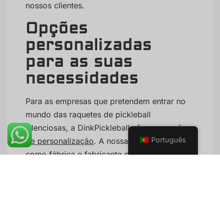
nossos clientes.
Opções
personalizadas
para as suas
necessidades
Para as empresas que pretendem entrar no
mundo das raquetes de pickleball
silenciosas, a DinkPickleball oferece
opções
Português
de personalização
. A nossa experiência
como fábrica e fabricante permite-nos
adaptar os produtos especificamente às suas
necessidades, garantindo que recebe pás
que não só satisfazem como excedem as
suas expectativas.