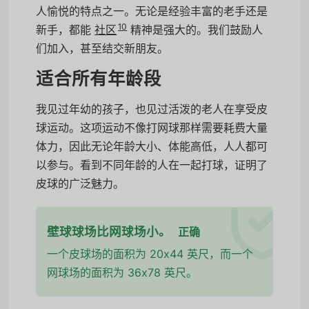
人愉悦的特点之一。无论是经验丰富的老手还是
10
新手，都能
社区
精神是强大的。我们鼓励人
们加入，甚至结交新朋友。
适合所有年龄段
我见过年幼的孩子，也见过活泼的老人在享受皮
球运动。这项运动不像打网球那样需要耗费大量
体力，因此无论年龄大小、体能高低，人人都可
以参与。看到不同年龄的人在一起打球，证明了
皮球的广泛魅力。
壁球球场比网球场小。
正确
一个皮球场的面积为 20x44 英尺，而一个
网球场的面积为 36x78 英尺。