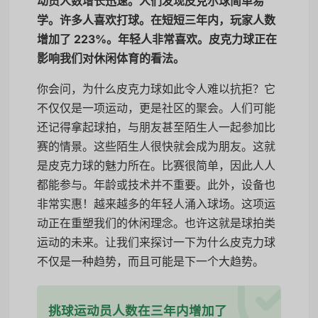
动员人数增长迅速。人们发现皮克尔球简单易
学。许多人喜欢打球。在短短三年内，玩家人数
增加了 223%。年轻人非常喜欢。皮克力球正在
影响我们对休闲体育的看法。
你会问，为什么皮克力球如此令人难以抗拒？它
不仅仅是一项运动，更是社区的聚会。人们可能
还记得拿起球拍，与朋友甚至陌生人一起参加比
赛的情景。这些陌生人很快就会成为朋友。这就
是皮克力球的魅力所在。比赛很简单，因此人人
都能参与。年龄或技术并不重要。此外，设备也
非常实惠！越来越多的年轻人涌入球场。这项运
动正在重塑我们的休闲理念。也许这就是球拍类
运动的未来。让我们来探讨一下为什么皮克力球
不仅是一种趋势，而且可能是下一个大趋势。
挑球运动员人数在三年内增加了