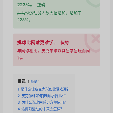
223%。
正确
乒乓球运动员人数大幅增加，增加了
223%。
挑球比网球更难学。
假的
与网球相比，皮克尔球以其易学易玩而闻
名。
目录
隐藏
1
是什么让皮克力球如此受欢迎？
2
皮克尔球如何影响网球社区？
3
为什么说比网球更方便使用？
4
这两项运动的未来会怎样？