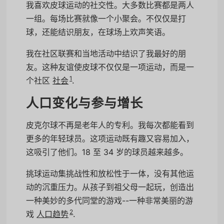
我喜欢皮球运动的社交性。大多数比赛都是两人
一组。每场比赛就像一个小聚会。不仅仅是打
球，还能结识朋友，在球场上欢声笑语。
我在社区联赛和当地活动中结识了我最好的朋
友。这种友谊使皮球不仅仅是一项运动，而是一
1
个社区
社会
.
人口变化与参与增长
皮克尔球不再是老年人的专利。我每次都能看到
更多的年轻球员。这项运动既有趣又容易加入，
这吸引了他们。18 至 34 岁的球员越来越多。
挑球运动集挑战性和放松性于一体，没有其他运
动的沉重压力。从孩子到祖父母一起玩，创造出
一种美妙的多代同堂的游戏--一种非常美丽的游
2
戏
人口趋势
.