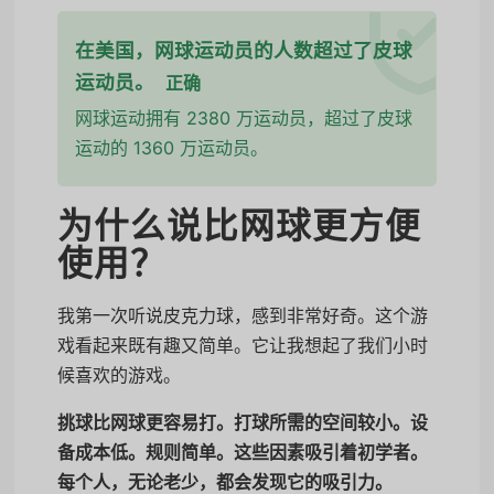
在美国，网球运动员的人数超过了皮球
运动员。
正确
网球运动拥有 2380 万运动员，超过了皮球
运动的 1360 万运动员。
为什么说比网球更方便
使用？
我第一次听说皮克力球，感到非常好奇。这个游
戏看起来既有趣又简单。它让我想起了我们小时
候喜欢的游戏。
挑球比网球更容易打。打球所需的空间较小。设
备成本低。规则简单。这些因素吸引着初学者。
每个人，无论老少，都会发现它的吸引力。