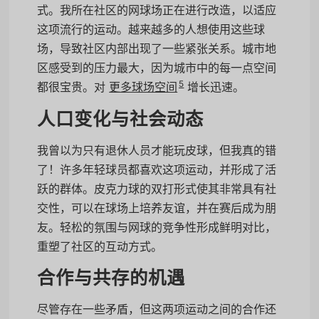
式。我所在社区的网球场正在进行改造，以适应
这项流行的运动。越来越多的人想使用这些球
场，导致社区内部出现了一些紧张关系。城市地
区感受到的压力最大，因为城市中的每一点空间
5
都很宝贵。对
更多球场空间
增长迅速。
人口变化与社会动态
我曾以为只有退休人员才能玩皮球，但我真的错
了！许多年轻球员都喜欢这项运动，并形成了活
跃的群体。皮克力球的双打形式使其非常具有社
交性，可以在球场上培养友谊，并在赛后成为朋
友。轻松的氛围与网球的竞争性形成鲜明对比，
重塑了社区的互动方式。
合作与共存的机遇
尽管存在一些矛盾，但这两项运动之间的合作还