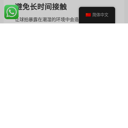
避免长时间接触
简体中文
让球拍暴露在潮湿的环境中会造成长期损害。即
使不比赛时，也要采取措施确保您的球拍受到保
护。
妥善存放：
玩耍后，请将球拍存放在干燥
的地方。避免放在车库或地下室等潮湿环
境中。
查看天气
如果预计会下雨，请考虑在室内
比赛或重新安排比赛时间，以避免不必要
的曝晒。
定期检查
持续的检查有助于发现潮湿造成损坏的早期迹
象。