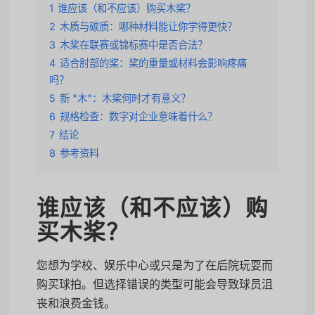
1
谁应该（和不应该）购买木桨？
2
木质与碳质：哪种材料能让你学得更快？
3
木桨在联赛或锦标赛中是否合法？
4
适合肘部的桨：桨的重量或材料会影响疼痛
吗？
5
新 "木"：木桨何时才有意义？
6
规格检查：数字对企业意味着什么？
7
结论
8
参考资料
谁应该（和不应该）购
买木桨？
您想为学校、娱乐中心或只是为了在后院玩耍而
购买球拍。但选择错误的类型可能会导致球员沮
丧和浪费金钱。