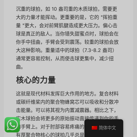
沉重的球拍，如 10 盎司重的木质球拍，需要更
大的力量才能挥动。更重要的是，它的 "挥拍重
量 "更大，会对前臂肌腱造成更大压力。偏心击
球是真正的敌人。当你错失甜蜜点时，球拍会在
你手中扭曲，手臂会受到震荡。较重的球拍会放
大这种影响。重量适中的球拍（7.3-8.2 盎司）
通常更容易控制，从而使击球更集中，减少扭
曲。
核心的力量
这就是现代材料发挥巨大作用的地方。复合材料
或碳纤维桨内的聚合物蜂窝芯可以吸收和分散冲
击能量。可以将其视为内置减震器。相比之下，
实木球拍会将更多的原始振动直接传递到你的手
和手臂上。对于肘部容易疼痛的运动员来说，带
简体中文
有厚聚合物核心的球拍几乎总是更好的选择。