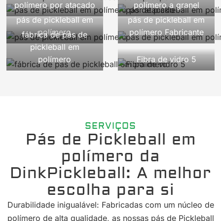
polímero por atacado
polímero a granel
pás de pickleball em
pás de pickleball em
polímero
polímero Fabricante
fábrica de pás de
pickleball em
polímero
Fibra de vidro 5
SERVIÇOS
Pás de Pickleball em
polímero da
DinkPickleball: A melhor
escolha para si
Durabilidade inigualável: Fabricadas com um núcleo de
polímero de alta qualidade, as nossas pás de Pickleball