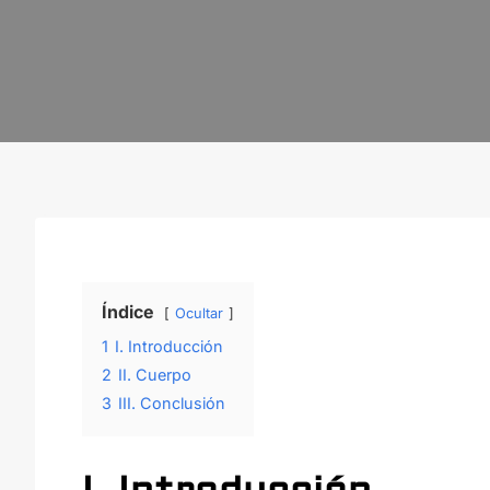
Índice
Ocultar
1
I. Introducción
2
II. Cuerpo
3
III. Conclusión