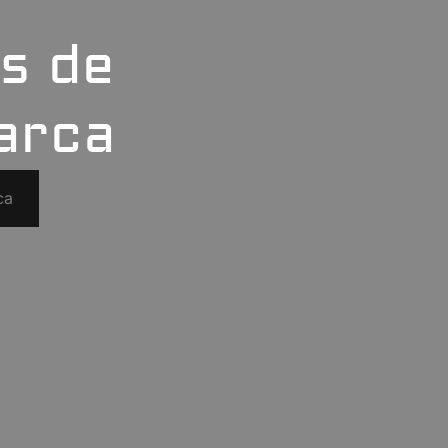
as de
marca
ca