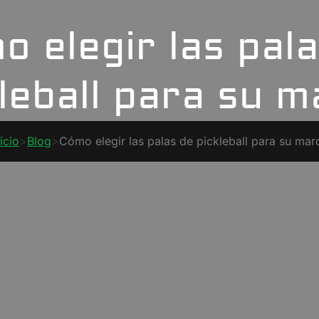
 elegir las pal
leball para su 
nicio
>
Blog
>
Cómo elegir las palas de pickleball para su mar