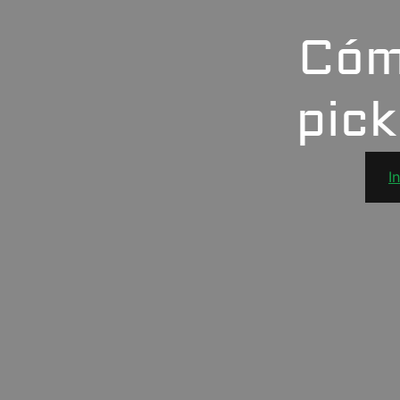
Cómo
pick
I