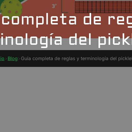
 completa de reg
nología del pick
cio
>
Blog
>
Guía completa de reglas y terminología del pickle