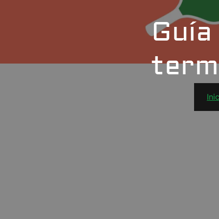
Guía
termi
Ini