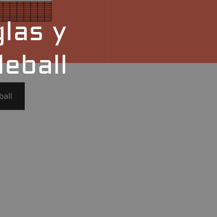
las y
leball
ball