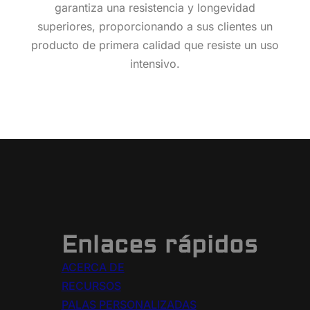
garantiza una resistencia y longevidad
superiores, proporcionando a sus clientes un
producto de primera calidad que resiste un uso
intensivo.
Enlaces rápidos
ACERCA DE
RECURSOS
PALAS PERSONALIZADAS