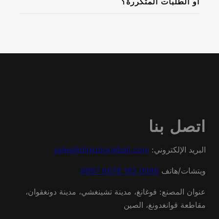
أو الطلبات المتكررة؟
اتصل بنا
البريد الإلكتروني:
sales@dinkpickleball.com
ويتشات/هاتف
0086 185 6678 9987
عنوان المصنع: فوغانغ، مدينة تشينغشي، مدينة دونغقوان،
مقاطعة قوانغدونغ، الصين