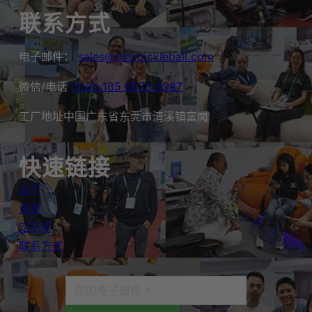
联系方式
电子邮件：
sales@dinkpickleball.com
微信/电话
0086 185 6678 9987
工厂地址中国广东省东莞市清溪镇富岗
快速链接
关于
资源
定制桨
联系方式