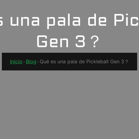
 una pala de Pic
Gen 3？
Inicio
>
Blog
>
Qué es una pala de Pickleball Gen 3？