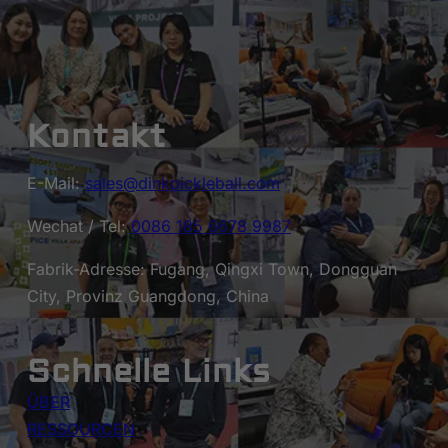
Kontakt
E-Mail:
sales@dinkpickleball.com
Wechat / Tel:
0086 185 6678 9987
Fabrik-Adresse: Fugang, Qingxi Town, Dongguan
City, Provinz Guangdong, China
Schnelle Links
ÜBER
RESSOURCEN