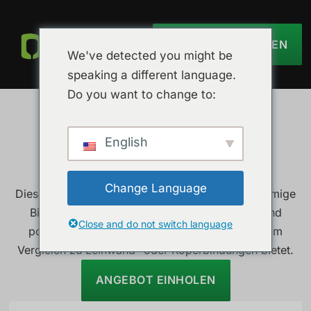
ANGEBOT EINHOLEN
We've detected you might be
speaking a different language.
Do you want to change to:
Rosa Diamant-
English
Kohlefaser
Change Language
Dieses Muster zeichnet sich durch eine rautenförmige
Bindung aus, die ein einzigartiges Aussehen und
Close and do not switch language
potenziell andere mechanische Eigenschaften im
Vergleich zu Leinwand- oder Köperbindungen bietet.
ANGEBOT EINHOLEN