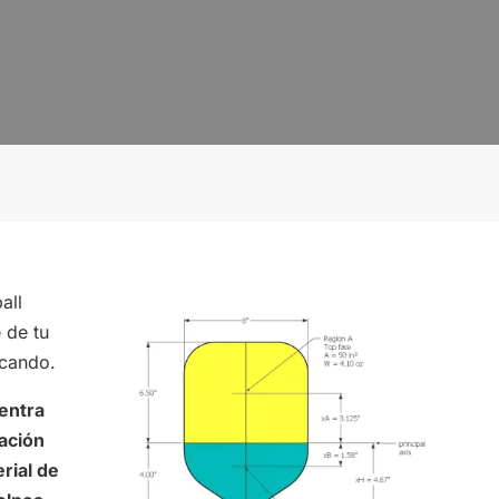
all
 de tu
scando.
uentra
ación
rial de