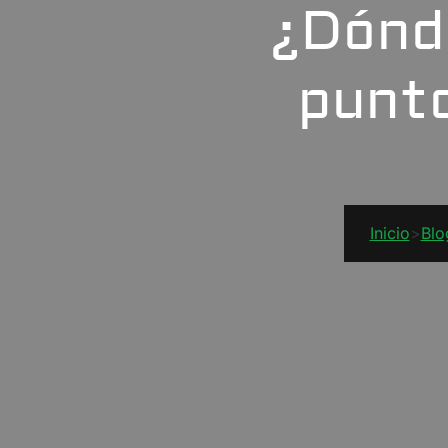
¿Dónd
punto
Inicio
>
Blo