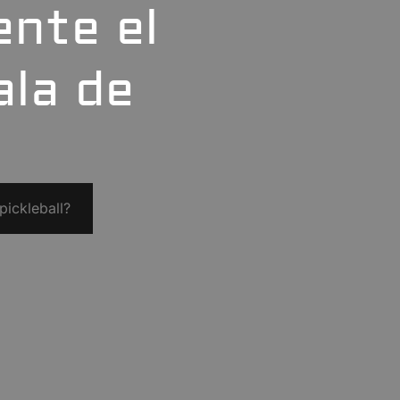
nte el
ala de
pickleball?