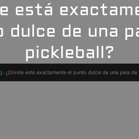
e está exactame
 dulce de una p
pickleball?
g
>
¿Dónde está exactamente el punto dulce de una pala de 