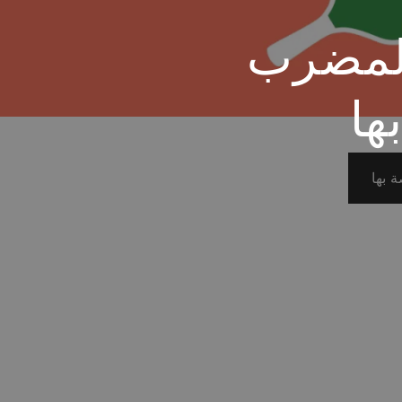
المضرب
ها
 بها