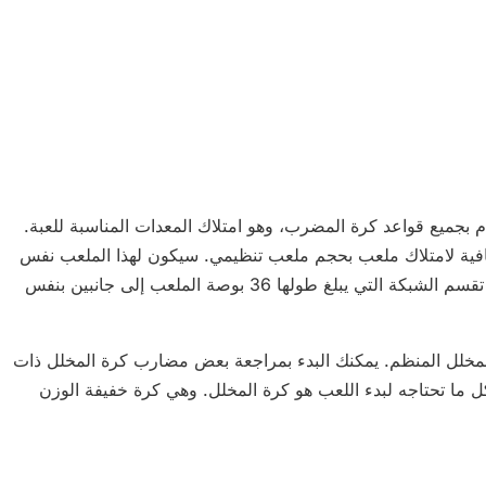
ام بجميع قواعد كرة المضرب، وهو امتلاك المعدات المناسبة للعبة.
ية لامتلاك ملعب بحجم ملعب تنظيمي. سيكون لهذا الملعب نفس
أبعاد ملعب كرة الريشة (20 قدماً في 44 قدماً). يجب أن تقسم الشبكة التي يبلغ طولها 36 بوصة الملعب إلى جانبين بنفس
مخلل المنظم. يمكنك البدء بمراجعة بعض مضارب كرة المخلل ذات
كل ما تحتاجه لبدء اللعب هو كرة المخلل. وهي كرة خفيفة الوزن