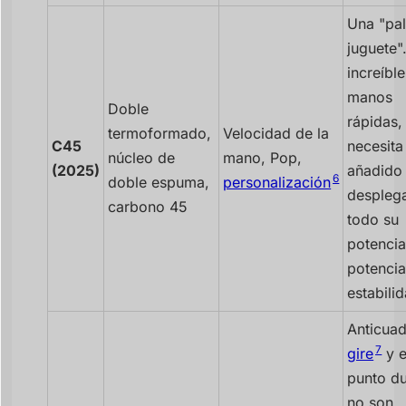
Una "pa
juguete"
increíbl
manos
Doble
rápidas,
termoformado,
Velocidad de la
C45
necesita
núcleo de
mano, Pop,
(2025)
añadido
6
doble espuma,
personalización
despleg
carbono 45
todo su
potencia
potencia
estabili
Anticuad
7
gire
y e
punto du
no son