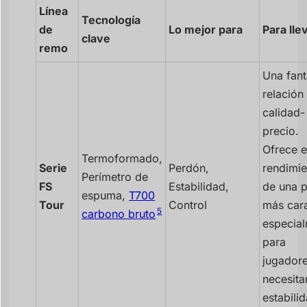
Línea
Tecnología
de
Lo mejor para
Para lle
clave
remo
Una fant
relación
calidad-
precio.
Ofrece e
Termoformado,
Serie
Perdón,
rendimie
Perímetro de
FS
Estabilidad,
de una p
espuma,
T700
Tour
Control
más car
5
carbono bruto
especia
para
jugador
necesita
estabili