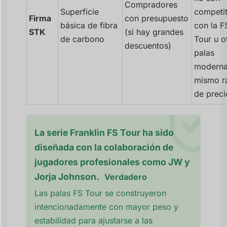
Compradores
Superficie
competit
Firma
con presupuesto
básica de fibra
con la F
STK
(si hay grandes
de carbono
Tour u o
descuentos)
palas
moderna
mismo r
de preci
La serie Franklin FS Tour ha sido
diseñada con la colaboración de
jugadores profesionales como JW y
Jorja Johnson.
Verdadero
Las palas FS Tour se construyeron
intencionadamente con mayor peso y
estabilidad para ajustarse a las