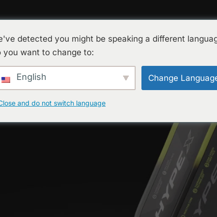
PALAS
ACCESORIOS
AYUDA
O
BLOG
PODCAST
've detected you might be speaking a different langua
 you want to change to:
English
Change Languag
Close and do not switch language