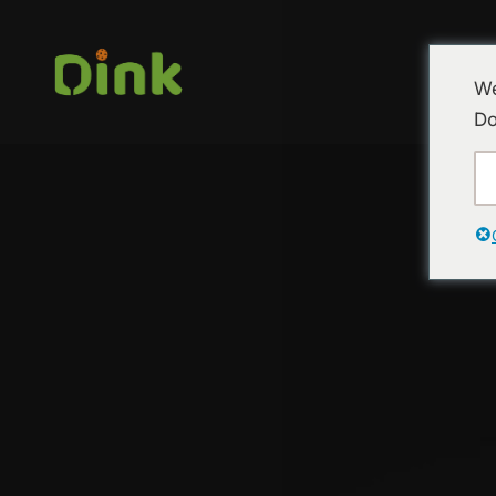
INICI
We
Do