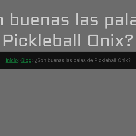
 buenas las pal
Pickleball Onix?
Inicio
>
Blog
>
¿Son buenas las palas de Pickleball Onix?