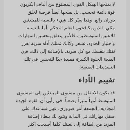
لا يمنحها الهيكل القوي المصنوع من ألياف الكربون
قوة دائمة فحسب، بل يمنحها أيضاً فرصة لخلق
دوران رائع. وهذا يغيّر كل شيء بالنسبة للمبتدئين
مثلي، الذين يكافحون لتعلم التحكم. أما بالنسبة
للاعبين المتوسطين، فالأمر يتعلق بتحسين المهارات
واختبار الحدود. تشعر وكأنك تمتلك أداة سرية تعزز
ثقتك بنفسك مع كل ضربة. بالإضافة إلى ذلك، فإن
البقعة الحلوة الكبيرة مفيدة جدًا للتحسن في تلك
التسديدات الصعبة!
تقييم الأداء
قد يكون الانتقال من مستوى المبتدئين إلى المستوى
المتوسط أمراً مثيراً وصعباً. في رأيي أن القوة الجيدة
لمجاديف الجمعة أمر ضروري. فهي تساعدك على
صقل مهاراتك في البداية وتتيح لك ببطء إضافة
المزيد من الطاقة إلى لعبتك كلما أصبحت أكثر