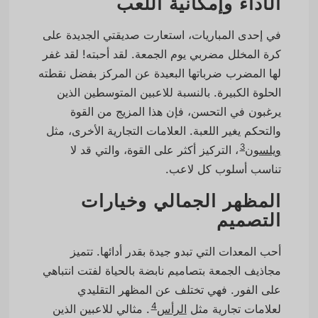
الأداء وإمكانية اللعب
في إحدى المباريات، استعارت صديقتي الجديدة على
كرة المخلل مضربي يوم الجمعة. لقد أحبته! لقد غفر
لها المضرب ضرباتها البعيدة عن المركز بفضل نقطته
الحلوة الكبيرة. بالنسبة للاعبين المتوسطين الذين
يرغبون في التحسن، فإن هذا المزيج من القوة
والتحكم يغير اللعبة. العلامات التجارية الأخرى، مثل
3
ويلسون
، التركيز أكثر على القوة، والتي قد لا
تناسب أسلوب كل لاعب.
المظهر الجمالي وخيارات
التصميم
أحب المعدات التي تبدو جيدة بقدر أدائها. تتميز
مجاذيف الجمعة بتصاميم نابضة بالحياة لفتت انتباهي
على الفور. فهي تختلف عن المظهر التقليدي
4
لعلامات تجارية مثل
الرأس
. مثالي للاعبين الذين