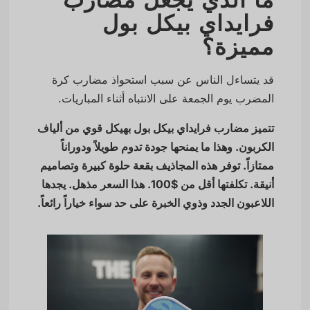
ما الذي يجعل مضارب
فرايداي بيكل بول
مميزة؟
قد يتساءل الناس عن سبب استحواذ مضارب كرة
المضرب يوم الجمعة على الانتباه أثناء المباريات.
تتميز مضارب فرايداي بيكل بول بهيكل قوي من ألياف
الكربون. وهذا ما يمنحها جودة تدوم طويلاً ودوراناً
ممتازاً. توفر هذه المجاذيف بقعة حلوة كبيرة وتصاميم
أنيقة. تكلفتها أقل من $100. هذا السعر مذهل. يجدها
اللاعبون الجدد وذوي الخبرة على حد سواء خياراً رائعاً.