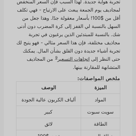
تجربة هواية جديدة. لهذا السبب فإن السعر المنخفض
لمجاديف يوم الجمعة يبعث على الارتياح - فهي تكلف
أقل من $100! بأسعار معقولة جدًا. وهذا جعل من
السهل بالنسبة لي القفز إلى كرة المضرب دون أدنى
شك. بالنسبة للمبتدئين الذين يرغبون في تجربة
مجاذيف مختلفة، فإن هذا السعر مثالي - فهو يتيح لك
تجربة أشياء جديدة دون القلق بشأن المال. يمكنك
9
حتى النظر إلى
اتجاهات التسعير
من المجاذيف
المتشابهة للمقارنة بينها.
ملخص المواصفات:
الميزة
الوصف
المواد
ألياف الكربون عالية الجودة
سويت سبوت
كبير
الطاقة
لائق
نطاق السعر
تحت $100